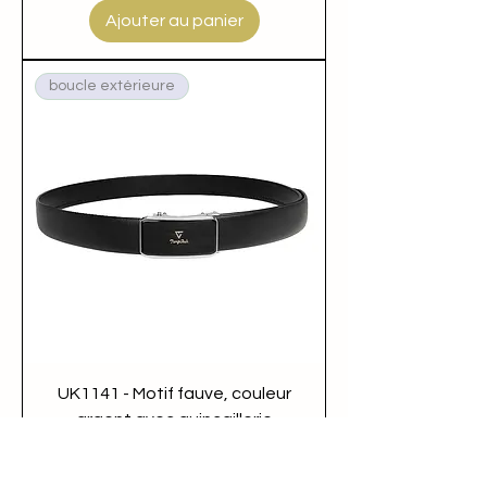
Ajouter au panier
boucle extérieure
UK1141 - Motif fauve, couleur
argent avec quincaillerie
argentée grainée
Prix
39,00 £GB