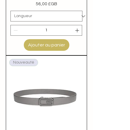
Prix
56,00 £GB
Ajouter au panier
Nouveauté