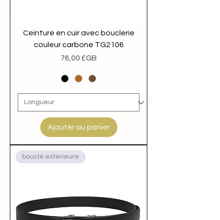
qui caractérise Tangguh UK.
Disponibles en différentes tailles, nos
ceintures à cliquet pour homme
Ceinture en cuir avec bouclerie
s'adaptent à toutes les
couleur carbone TG2106
morphologies.
Prix
76,00 £GB
Ajouter au panier
boucle extérieure