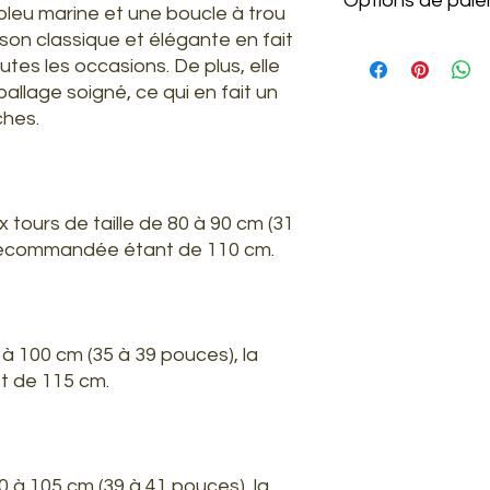
Options de pai
 bleu marine et une boucle à trou
de la pluie.
on classique et élégante en fait
Nettoyer uniquem
Cartes de crédit/
utes les occasions. De plus, elle
Ranger le produit
Klarna
llage soigné, ce qui en fait un
boîte fournies.
AliPay
En cas d'humidit
PayPal
ches.
chiffon doux.
PayPal Payer plus
 tours de taille de 80 à 90 cm (31
 recommandée étant de 110 cm.
 à 100 cm (35 à 39 pouces), la
 de 115 cm.
00 à 105 cm (39 à 41 pouces), la