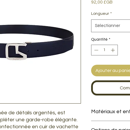
Prix
92,00 £GB
Longueur
*
Sélectionner
Quantité
*
Ajouter au pani
Comm
Matériaux et en
ée de détails argentés, est
mpléter une garde-robe élégante.
Produit en cuir d
confectionnée en cuir de vachette
À protéger de la 