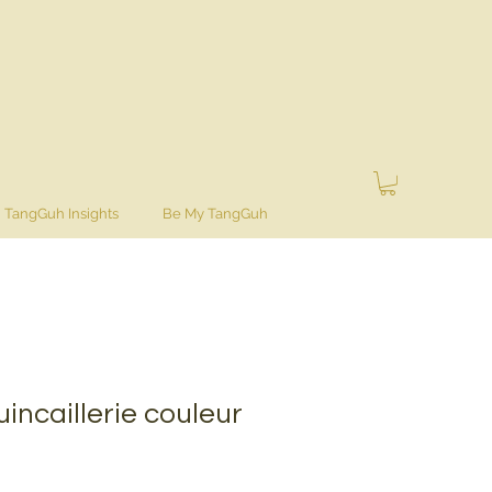
TangGuh Insights
Be My TangGuh
incaillerie couleur