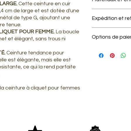
 LARGE.
Cette ceinture en cuir
4 cm de large et est dotée d'une
Produit en cuir d
étal de type G, ajoutant une
Expédition et re
À protéger de la 
re tenue.
de la pluie.
Nettoyer uniquem
Nous offrons la l
LIQUET POUR FEMME.
La boucle
Options de pai
Ranger le produit
pour toute comma
net et élégant, sans trous ni
boîte fournies.
Pour une livraison
En cas d'humidit
notre service clie
Cartes de crédit/
TÉ.
Ceinture tendance pour
chiffon doux.
Veuillez noter que n
Klarna
e est élégante, mais elle est
suivan
AliPay
ésistante, ce qui la rend parfaite
Tout article dont
PayPal
.
délai de 30 jours.
PayPal Payer plus
Articles utilisés.
Articles dont l'em
 la ceinture à cliquet pour femmes
retiré(e).
Tout produit que 
Articles dont l'
endommagé.
Tout article ache
tant que produit
Si vous résidez 