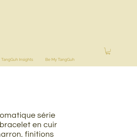
TangGuh Insights
Be My TangGuh
omatique série
bracelet en cuir
arron, finitions