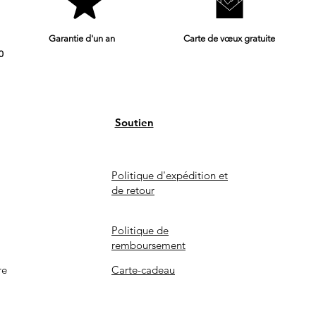
charge les frais 
achats d'articles
Garantie d'un an
Carte de vœux gratuite
supérieur à 175 £
0
Adresse de retour:
9 Shore Road, Wars
Soutien
Politique d'expédition et
de retour
Politique de
remboursement
re
Carte-cadeau