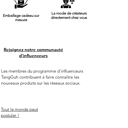
de retour uniquement pour les
 à prix plein d'un montant égal ou
La mode de créateurs
Emballage cadeau sur
.
directement chez vous
mesure
ash, Southampton, SO31 9FS
Rejoignez notre communauté
d'influenceurs
Les membres du programme d'influenceurs
TangGuh contribuent à faire connaître les
nouveaux produits sur les réseaux sociaux.
Tout le monde peut
postuler !