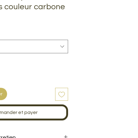
s couleur carbone
er
ander et payer
tretien