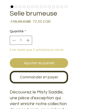
Selle brumeuse
Prix
Prix
 145,00 £GB 
72,50 £GB
original
promotionnel
Quantité
*
Il ne reste que 5 article(s) en stock
Ajouter au panier
Commander et payer
Découvrez le Misty Saddle,
une pièce d'exception qui
vient enrichir notre collection