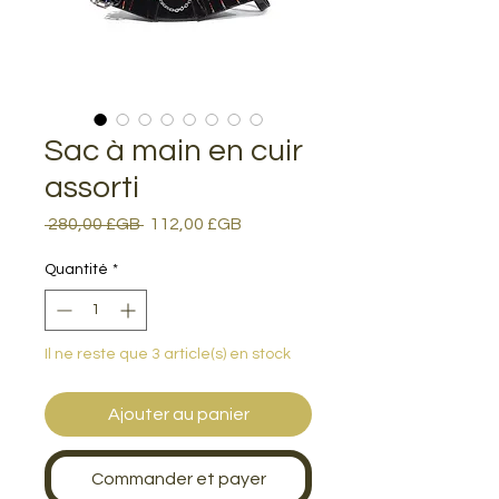
Sac à main en cuir
assorti
Prix
Prix
 280,00 £GB 
112,00 £GB
original
promotionnel
Quantité
*
Il ne reste que 3 article(s) en stock
Ajouter au panier
Commander et payer