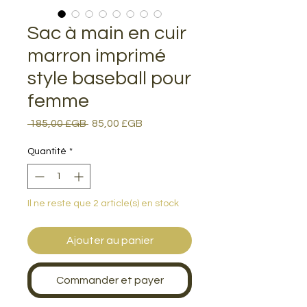
Sac à main en cuir
marron imprimé
style baseball pour
femme
Prix
Prix
 185,00 £GB 
85,00 £GB
original
promotionnel
Quantité
*
Il ne reste que 2 article(s) en stock
Ajouter au panier
Commander et payer