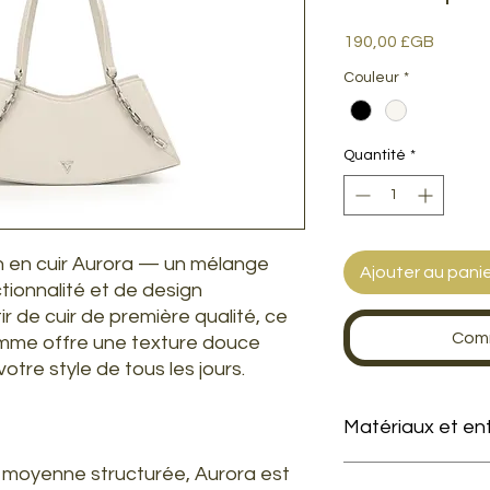
Prix
190,00 £GB
Couleur
*
Quantité
*
n en cuir Aurora — un mélange
Ajouter au pani
tionnalité et de design
ir de cuir de première qualité, ce
Comm
emme offre une texture douce
otre style de tous les jours.
Matériaux et en
 moyenne structurée, Aurora est
Produit en cuir d