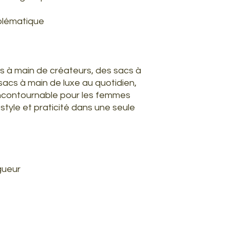
Adresse de retour:
blématique
9 Shore Road, Wars
cs à main de créateurs, des sacs à
sacs à main de luxe au quotidien,
incontournable pour les femmes
tyle et praticité dans une seule
gueur