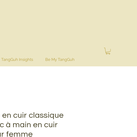
TangGuh Insights
Be My TangGuh
 en cuir classique
c à main en cuir
ur femme