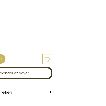
er
ander et payer
tretien
e vachette